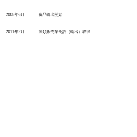
2008年6月
食品輸出開始
2011年2月
酒類販売業免許（輸出）取得
2023年1月
酒類販売業免許（卸売）取得
三山グリーン株式会社
千葉県船橋市浜町2-1-1
ららぽーと三井ビルディング1123
TEL：047-435-0531
サイトマップ
プライバシーポリシー