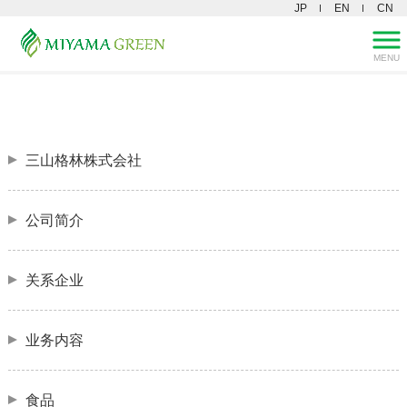
JP
EN
CN
网站地图
MENU
三山グリーン株式会社 HOME
>
网站地图
三山格林株式会社
公司简介
关系企业
业务内容
食品